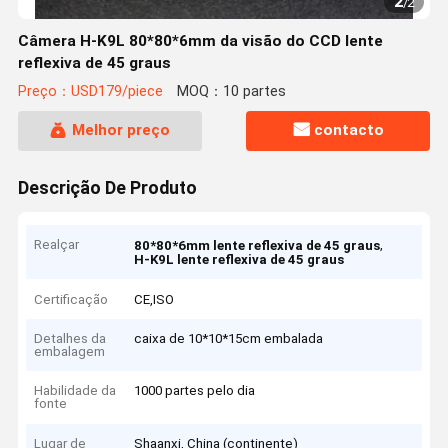
2
/
2
Câmera H-K9L 80*80*6mm da visão do CCD lente
reflexiva de 45 graus
Preço：USD179/piece
MOQ：10 partes
Melhor preço
contacto
Descrição De Produto
Realçar
,
80*80*6mm lente reflexiva de 45 graus
H-K9L lente reflexiva de 45 graus
Certificação
CE,ISO
Detalhes da
caixa de 10*10*15cm embalada
embalagem
Habilidade da
1000 partes pelo dia
fonte
Lugar de
Shaanxi, China (continente)