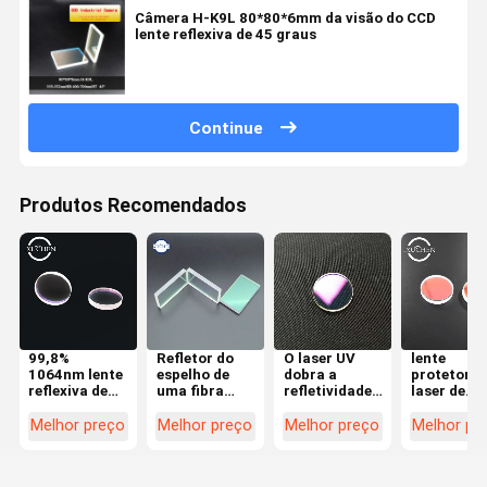
Câmera H-K9L 80*80*6mm da visão do CCD
lente reflexiva de 45 graus
Continue
Produtos Recomendados
99,8%
Refletor do
O laser UV
lente
1064nm lente
espelho de
dobra a
protetora 
reflexiva de
uma fibra
refletividade
laser de
45 graus no
ótica de 45
alta da lente
quartzo de
instrumento
graus que
reflexiva de
30mm na
Melhor preço
Melhor preço
Melhor preço
Melhor pr
ótico
focaliza 85%
45 graus
máquina d
650nm
marcação 
laser