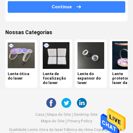
Continue
Espectroscópio
Cristais de KTP
Nossas Categorias
Filtro Dichroic
Seletor de frequências ótico
Sistema ótico do IR
Combinador do feixe
Lente ótica
Lente de
Lente do
Lente
do laser
focalização
expansor do
protetora 
do laser
laser
laser da fi
Lente do CCD
Espelho da cunha
Casa
Mapa do Site
Desktop Site
Mapa do Site
Privacy Policy
Qualidade
Lente ótica do laser
Fábrica da china.Copyright © 2026