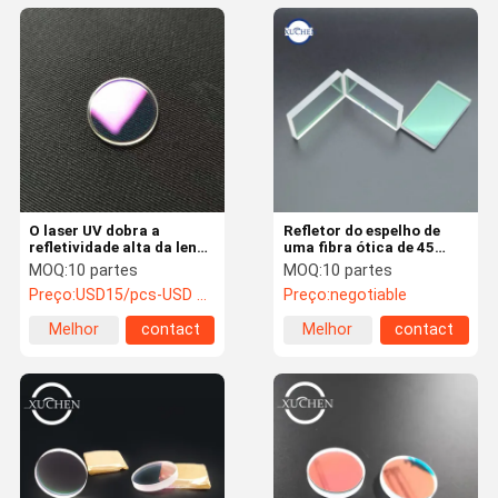
O laser UV dobra a
Refletor do espelho de
refletividade alta da lente
uma fibra ótica de 45
reflexiva de 45 graus
graus que focaliza 85%
MOQ:
10 partes
MOQ:
10 partes
650nm
Preço:
USD15/pcs-USD 8/pcs
Preço:
negotiable
Melhor
contact
Melhor
contact
preço
preço