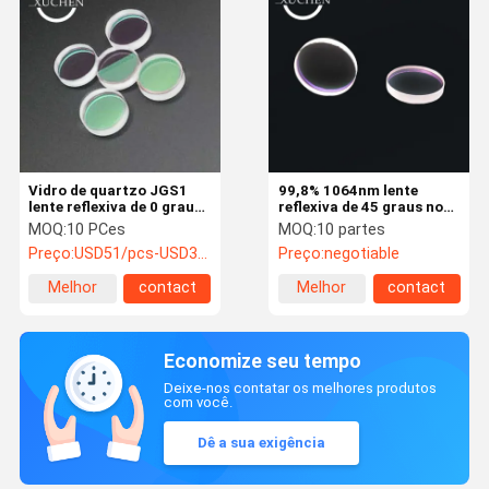
Vidro de quartzo JGS1
99,8% 1064nm lente
lente reflexiva de 0 graus
reflexiva de 45 graus no
para o laser do
instrumento ótico
MOQ:
10 PCes
MOQ:
10 partes
Alexandrite
Preço:
USD51/pcs-USD38/pcs
Preço:
negotiable
Melhor
contact
Melhor
contact
preço
preço
Economize seu tempo
Deixe-nos contatar os melhores produtos
com você.
Dê a sua exigência