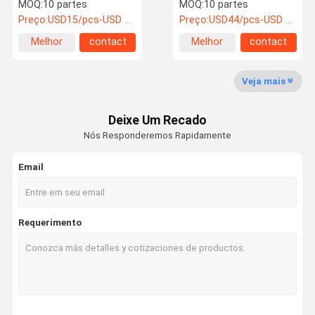
45 graus de 30*3mm para
25.4*9.5mm para o laser
MOQ:
10 partes
MOQ:
10 partes
a máquina do laser
do Alexandrite
Preço:
USD15/pcs-USD 8/pcs
Preço:
USD44/pcs-USD 25/pcs
Melhor
contact
Melhor
contact
Controle Da
Contacte-
Peça Umas
preço
preço
Qualidade
Nos
Citações
Veja mais
Lente ótica do laser
Deixe Um Recado
Lente de focalização do laser
Nós Responderemos Rapidamente
Lente do expansor do laser
Email
Lente protetora do laser da fibra
Óculos de proteção de segurança do laser
Requerimento
Lente reflexiva de 0 graus
Lente reflexiva de 45 graus
Lente da saída do laser de 0 graus