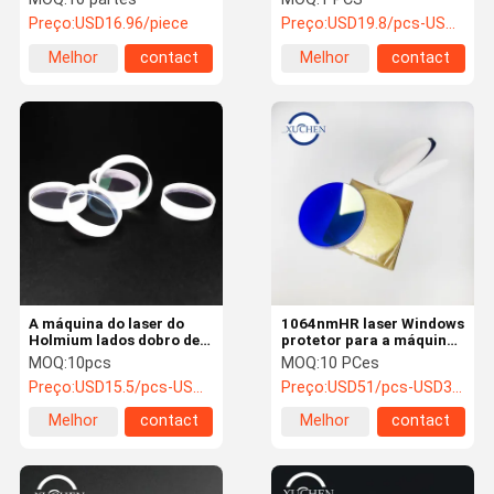
de 0 graus
urologia
Preço:
USD16.96/piece
Preço:
USD19.8/pcs-USD15.5/pcs
Melhor
contact
Melhor
contact
preço
preço
A máquina do laser do
1064nmHR laser Windows
Holmium lados dobro de 0
protetor para a máquina
lentes reflexivas do grau
de corte do laser da fibra
MOQ:
10pcs
MOQ:
10 PCes
lustrou
Preço:
USD15.5/pcs-USD13.8/pcs
Preço:
USD51/pcs-USD38/pcs
Melhor
contact
Melhor
contact
preço
preço