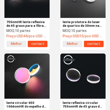
755nmHR lente reflexiva
lente protetora do laser
de 45 graus para a fibra
de quartzo de 30mm na
que corta a máquina de
máquina da marcação do
MOQ:
10 partes
MOQ:
10 partes
soldadura
laser
Preço:
USD44/pcs-USD 25/pcs
Preço:
USD15/pcs-USD 8/pcs
Melhor
contact
Melhor
contact
preço
preço
Casa
Produtos
Sobre Nós
Excursão Da
Fábrica
lente circular 650
lente reflexiva circular
1064nmHR do espelho de
755nmHR de 45 graus de