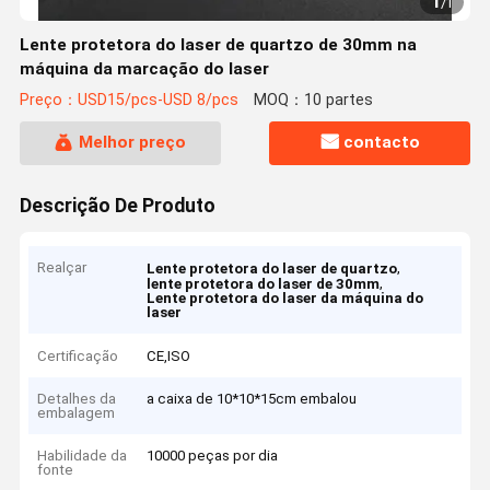
1
/
1
Lente protetora do laser de quartzo de 30mm na
máquina da marcação do laser
Preço：USD15/pcs-USD 8/pcs
MOQ：10 partes
Melhor preço
contacto
Descrição De Produto
Realçar
,
Lente protetora do laser de quartzo
,
lente protetora do laser de 30mm
Lente protetora do laser da máquina do
laser
Certificação
CE,ISO
Detalhes da
a caixa de 10*10*15cm embalou
embalagem
Habilidade da
10000 peças por dia
fonte