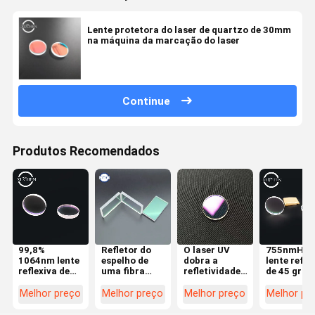
Lente protetora do laser de quartzo de 30mm
na máquina da marcação do laser
Continue
Produtos Recomendados
99,8%
Refletor do
O laser UV
755nmHR
1064nm lente
espelho de
dobra a
lente refle
reflexiva de
uma fibra
refletividade
de 45 grau
45 graus no
ótica de 45
alta da lente
para a fibr
instrumento
graus que
reflexiva de
que corta 
Melhor preço
Melhor preço
Melhor preço
Melhor pr
ótico
focaliza 85%
45 graus
máquina d
650nm
soldadura