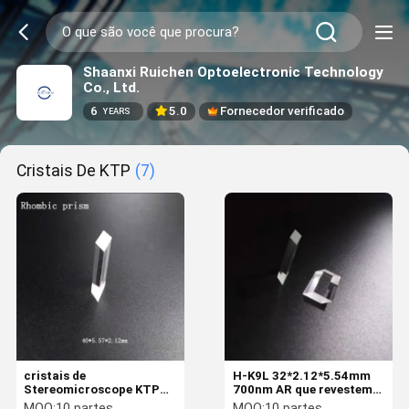
Shaanxi Ruichen Optoelectronic Technology
Co., Ltd.
6
5.0
Fornecedor verificado
YEARS
Cristais De KTP
(7)
cristais de
H-K9L 32*2.12*5.54mm
Stereomicroscope KTP
700nm AR que revestem
de prisma de
cristais Rhombic de
MOQ:
10 partes
MOQ:
10 partes