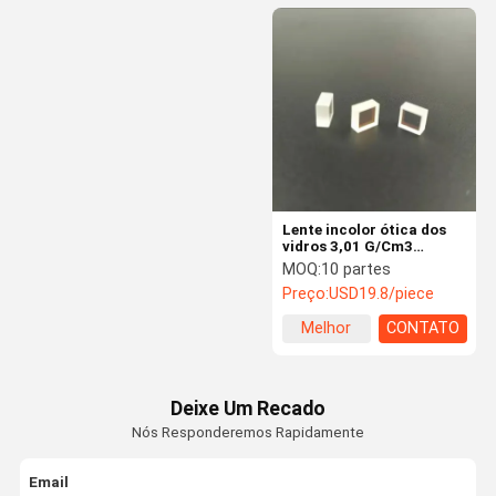
Lente incolor ótica dos
vidros 3,01 G/Cm3
6*6*3mm KTP
MOQ:
10 partes
Preço:
USD19.8/piece
Melhor
CONTATO
preço
Deixe Um Recado
Nós Responderemos Rapidamente
Email