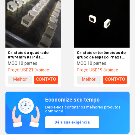
Cristais do quadrado
Cristais ortorômbicos do
8*8*4mm KTP da
grupo de espaço Pna21
máquina da beleza da
6*6*5mm KTP
MOQ:
10 partes
MOQ:
10 partes
remoção da tatuagem
Preço:
USD21.9/piece
Preço:
USD19.8/piece
Melhor
CONTATO
Melhor
CONTATO
preço
preço
Economize seu tempo
Deixe-nos contatar os melhores produtos
com você.
Dê a sua exigência