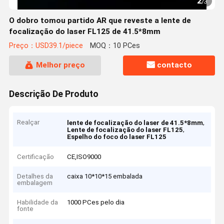
2
/
3
O dobro tomou partido AR que reveste a lente de
focalização do laser FL125 de 41.5*8mm
Preço：USD39.1/piece
MOQ：10 PCes
Melhor preço
contacto
Descrição De Produto
Realçar
,
lente de focalização do laser de 41.5*8mm
,
Lente de focalização do laser FL125
Espelho do foco do laser FL125
Certificação
CE,ISO9000
Detalhes da
caixa 10*10*15 embalada
embalagem
Habilidade da
1000 PCes pelo dia
fonte