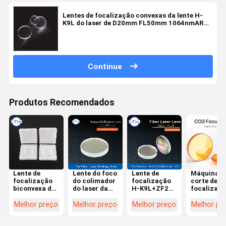
Lentes de focalização convexas da lente H-
K9L do laser de D20mm FL50mm 1064nmAR
Plano
Continue
Produtos Recomendados
Lente de
Lente do foco
Lente de
Máquina d
focalização
do colimador
focalização
corte de
biconvexa do
do laser da
H-K9L+ZF2
focalizaç
colimador do
fibra D20
300W do laser
da lente do
laser do F100
para a
do composto
laser do C
Melhor preço
Melhor preço
Melhor preço
Melhor pr
D37 para a
cabeça
do menisco
do poder
cabeça do
BT240S do
F120 para a
superior d