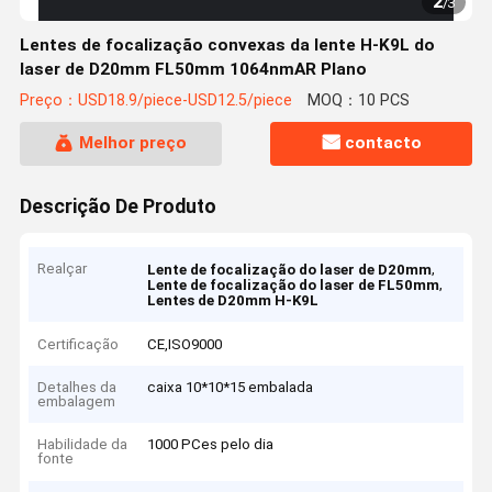
2
/
3
Lentes de focalização convexas da lente H-K9L do
laser de D20mm FL50mm 1064nmAR Plano
Preço：USD18.9/piece-USD12.5/piece
MOQ：10 PCS
Melhor preço
contacto
Descrição De Produto
Realçar
,
Lente de focalização do laser de D20mm
,
Lente de focalização do laser de FL50mm
Lentes de D20mm H-K9L
Certificação
CE,ISO9000
Detalhes da
caixa 10*10*15 embalada
embalagem
Habilidade da
1000 PCes pelo dia
fonte