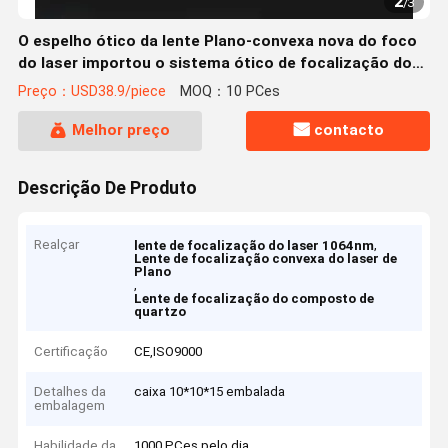
2
/
3
O espelho ótico da lente Plano-convexa nova do foco
do laser importou o sistema ótico de focalização do
espelho FL=60 de JGS1 1064nmAR 25.4*5mm
Preço：USD38.9/piece
MOQ：10 PCes
Melhor preço
contacto
Descrição De Produto
Realçar
,
lente de focalização do laser 1064nm
Lente de focalização convexa do laser de
Plano
,
Lente de focalização do composto de
quartzo
Certificação
CE,ISO9000
Detalhes da
caixa 10*10*15 embalada
embalagem
Habilidade da
1000 PCes pelo dia