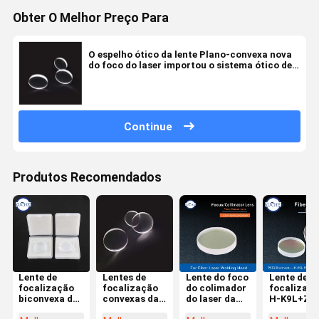
Obter O Melhor Preço Para
O espelho ótico da lente Plano-convexa nova
do foco do laser importou o sistema ótico de
focalização do espelho FL=60 de JGS1
1064nmAR 25.4*5mm
Continue
Produtos Recomendados
Lente de
Lentes de
Lente do foco
Lente de
focalização
focalização
do colimador
focalizaç
biconvexa do
convexas da
do laser da
H-K9L+ZF
colimador do
lente H-K9L
fibra D20
300W do la