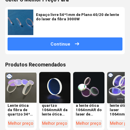
Espaço livre 54*1mm de Plano 40/20 de lente
do laser da fibra 3000W
Continue
Produtos Recomendados
Lente ótica
quartzo
a lente ótica
lente ótica
da fibra de
1064nmAR da
1064nmAR do
laser
quartzo 34*5
lente ótica
laser de
1064nmAR
15kw de
7980 do laser
27.9*4.1mm
113*3mm
Windows da
de 25.4*1mm
importou o
Corning 7
Melhor preço
Melhor preço
Melhor preço
Melhor pr
proteção
para a
silicone
para a