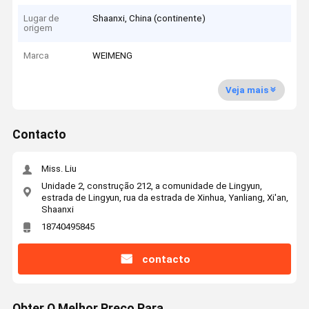
Lugar de
Shaanxi, China (continente)
origem
Marca
WEIMENG
Veja mais
Contacto
Miss. Liu
Unidade 2, construção 212, a comunidade de Lingyun,
estrada de Lingyun, rua da estrada de Xinhua, Yanliang, Xi'an,
Shaanxi
18740495845
contacto
Obter O Melhor Preço Para