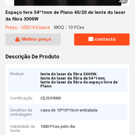
2
/
3
Espaço livre 54*1mm de Plano 40/20 de lente do laser
da fibra 3000W
Preço：USD14.3/piece
MOQ：10 PCes
Melhor preço
contacto
Descrição De Produto
Realçar
,
lente do laser da fibra 3000W
,
lente do laser da fibra de 54*1mm
lente do laser da fibra do espaço livre de
Plano
Certificação
CE,ISO9000
Detalhes da
caixa de 10*10*15cm embalada
embalagem
Habilidade da
1000 PCes pelo dia
fonte