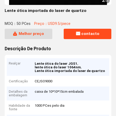
2
/
3
Lente ótica importada do laser de quartzo
MOQ：50 PCes
Preço：USD9.5/piece
Melhor preço
contacto
Descrição De Produto
Realçar
,
Lente ótica do laser JGS1
,
lente ótica do laser 1064nm
Lente ótica importada do laser de quartzo
Certificação
CE,ISO9000
Detalhes da
caixa de 10*10*15cm embalada
embalagem
Habilidade da
1000 PCes pelo dia
fonte