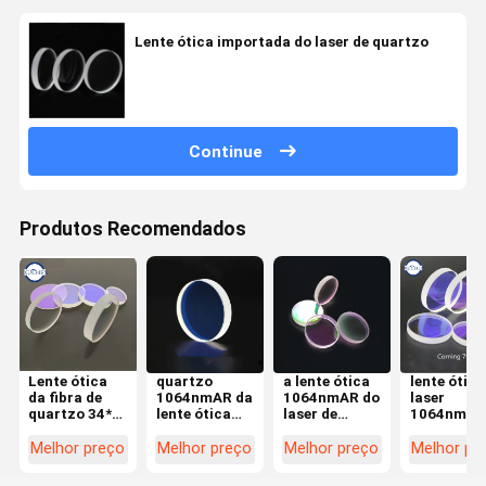
Lente ótica importada do laser de quartzo
Continue
Produtos Recomendados
Lente ótica
quartzo
a lente ótica
lente ótica
da fibra de
1064nmAR da
1064nmAR do
laser
quartzo 34*5
lente ótica
laser de
1064nmAR
15kw de
7980 do laser
27.9*4.1mm
113*3mm
Windows da
de 25.4*1mm
importou o
Corning 7
Melhor preço
Melhor preço
Melhor preço
Melhor pr
proteção
para a
silicone
para a
para a
máquina do
fundido de
máquina