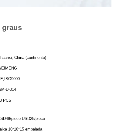
 graus
haanxi, China (continente)
WEIMENG
E,ISO9000
M-D-014
0 PCS
SD49/piece-USD28/piece
aixa 10*10*15 embalada