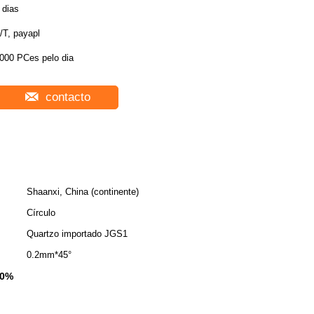
 dias
/T, payapl
000 PCes pelo dia
contacto
Shaanxi, China (continente)
Círculo
Quartzo importado JGS1
0.2mm*45°
10%