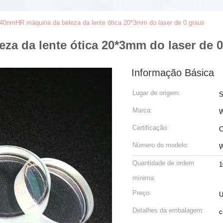
0nmHR máquina da beleza da lente ótica 20*3mm do laser de 0 graus
a da lente ótica 20*3mm do laser de 0
Informação Básica
Lugar de origem:
S
Marca:
Certificação:
C
Número do modelo:
W
Quantidade de ordem
1
mínima:
Preço:
U
Detalhes da embalagem:
c