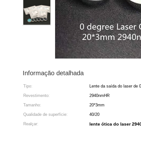
Informação detalhada
Tipo:
Lente da saída do laser de 
Revestimento:
2940nmHR
Tamanho:
20*3mm
Qualidade de superfície:
40/20
Realçar:
lente ótica do laser 2