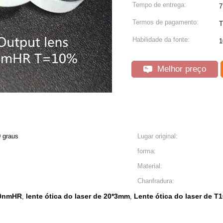
Tempo de entrega:
7
Termos de pagamento:
T
Habilidade da fonte:
1
Melhor preço
0 graus
Lugar original:
forma:
Material:
Chanfradura:
940nmHR
lente ótica do laser de 20*3mm
Lente ótica do laser de T
,
,