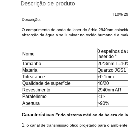
Descrição de produto
T10% 294
Descrição:
O comprimento de onda do laser do érbio 2940nm coincide 
absorção da água a se iluminar no tecido humano é a mai
0 espelhos da 
Nome
laser do °
Tamanho
20*3mm T=10
Material
Quartzo JGS1
Tolearance
±0.1mm
Qualidade de superfície
40/20
Revestimento
2940nm AR
Paralelismo
<1>
Abertura
>
90%
Características
Er do sistema médico da beleza do la
1.
o canal de transmissão ótico projetado para o ambiente