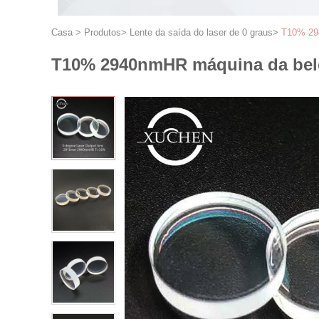
Casa
>
Produtos
>
Lente da saída do laser de 0 graus
>
T10% 294
T10% 2940nmHR máquina da belez