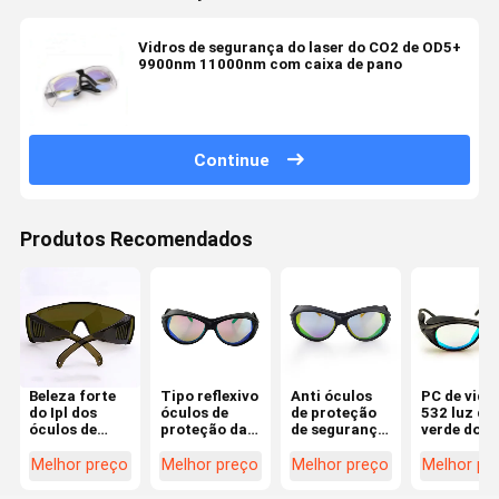
Vidros de segurança do laser do CO2 de OD5+
9900nm 11000nm com caixa de pano
Continue
Produtos Recomendados
Beleza forte
Tipo reflexivo
Anti óculos
PC de vidr
do Ipl dos
óculos de
de proteção
532 luz de
óculos de
proteção da
de segurança
verde dos
proteção de
proteção
610nm do
vidros de
segurança do
ocular do
laser do Ele-
segurança
Melhor preço
Melhor preço
Melhor preço
Melhor pr
laser da luz
laser Ce
Ne da névoa
Od6+ do la
do pulso de
1064nm +
635nm
do nanôme