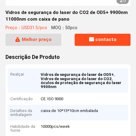
2
/
3
Vidros de segurança do laser do CO2 de OD5+ 9900nm
11000nm com caixa de pano
Preço：USD31.5/pcs
MOQ：50pcs
Melhor preço
contacto
Descrição De Produto
Realçar
,
Vidros de segurança do laser de OD5+
,
Vidros de segurança do laser do CO2
óculos de proteção de segurança do laser
9900nm
Certificação
CE. ISO 9000
Detalhes da
caixa de 10*15*10cm embalada
embalagem
Habilidade da
10000pcs/week
fonte