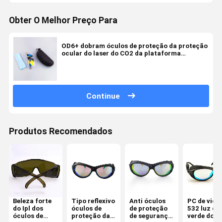
Obter O Melhor Preço Para
OD6+ dobram óculos de proteção da proteção
ocular do laser do CO2 da plataforma
10600nm
Continue
Produtos Recomendados
Beleza forte
Tipo reflexivo
Anti óculos
PC de vidr
do Ipl dos
óculos de
de proteção
532 luz de
óculos de
proteção da
de segurança
verde dos