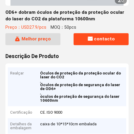
2
/
2
OD6+ dobram óculos de proteção da proteção ocular
do laser do CO2 da plataforma 10600nm
Preço：USD27.9/pcs
MOQ：50pcs
Melhor preço
contacto
Descrição De Produto
Realçar
Óculos de proteção da proteção ocular do
laser do CO2
,
Óculos de proteção de segurança do laser
de OD6+
,
óculos de proteção de segurança do laser
10600nm
Certificação
CE. ISO 9000
Detalhes da
caixa de 10*15*10cm embalada
embalagem