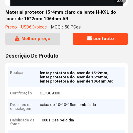
2
/
3
Material protetor 15*4mm claro da lente H-K9L do
laser de 15*2mm 1064nm AR
Preço：USD6.9/piece
MOQ：50 PCes
Melhor preço
contacto
Descrição De Produto
Realçar
,
lente protetora do laser de 15*2mm
,
lente protetora do laser de 15*4mm
lente protetora do laser de 1064nm AR
Certificação
CE,ISO9000
Detalhes da
caixa de 10*10*15cm embalada
embalagem
Habilidade da
1000 PCes pelo dia
fonte