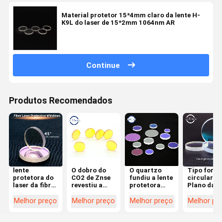
Material protetor 15*4mm claro da lente H-
K9L do laser de 15*2mm 1064nm AR
Continue
Produtos Recomendados
lente
O dobro do
O quartzo
Tipo form
protetora do
CO2 de Znse
fundiu a lente
circular de
laser da fibra
revestiu a
protetora
Plano da
de 1064nmar
janela
1064nm do
lente
20x1mm para
circular da
laser da fibra
128x2mm 
Melhor preço
Melhor preço
Melhor preço
Melhor pr
o
lente
de vidro do
laser da fi
equipamento
12.7x2.5mm
silicone