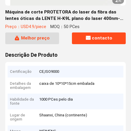
2
/
6
Máquina de corte PROTETORA do laser da fibra das
lentes óticas da LENTE H-K9L plano do laser 400nm-
700nmAR do filme 8*2mm da janela
Preço：USD4.9/piece
MOQ：50 PCes
Melhor preço
contacto
Descrição De Produto
Certificação
CE,ISO9000
Detalhes da
caixa de 10*10*15cm embalada
embalagem
Habilidade da
1000 PCes pelo dia
fonte
Lugar de
Shaanxi, China (continente)
origem