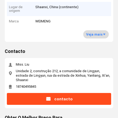
Lugar de
Shaanxi, China (continente)
origem
Marca
WEIMENG
Veja mais
Contacto
Miss. Liu
Unidade 2, construção 212, a comunidade de Lingyun,
estrada de Lingyun, rua da estrada de Xinhua, Yanliang, Xi'an,
Shaanxi
18740495845
contacto
Obter O Melhor Preço Para