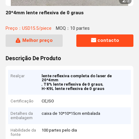
2
/
3
20*4mm lente reflexiva de 0 graus
Preço：USD15.5/piece
MOQ：10 partes
Melhor preço
contacto
Descrição De Produto
Realçar
lente reflexiva completa do laser de
20*4mm
,
,
T8% lente reflexiva de 0 graus
H-K9L lente reflexiva de 0 graus
Certificação
CE,ISO
Detalhes da
caixa de 10*10*15cm embalada
embalagem
Habilidade da
100 partes pelo dia
fonte