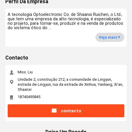
Perfil Da Empresa
A tecnologia Optoelectronic Co. de Shaanxi Ruichen, o Ltd.,
que tem uma empresa da alto-tecnologia, é especializado
no projeto, para tornar-se, produzir e na venda de produtos
do sistema ótico do ...
Veja mais
Contacto
Miss. Liu
Unidade 2, construção 212, a comunidade de Lingyun,
estrada de Lingyun, rua da estrada de Xinhua, Yanliang, Xi'an,
Shaanxi
18740495845
contacto
Deixe Um Recado