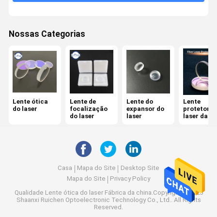
Espectroscópio
Nossas Categorias
Cristais de KTP
Filtro Dichroic
Seletor de frequências ótico
Sistema ótico do IR
Lente ótica
Lente de
Lente do
Lente
do laser
focalização
expansor do
protetora 
do laser
laser
laser da fi
Combinador do feixe
Lente do CCD
Espelho da cunha
Casa
Mapa do Site
Desktop Site
Mapa do Site
Privacy Policy
Qualidade
Lente ótica do laser
Fábrica da china.Copyright © 2025
Shaanxi Ruichen Optoelectronic Technology Co., Ltd.. All Rights
Reserved.