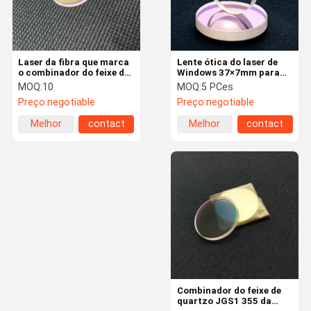
Laser da fibra que marca
Lente ótica do laser de
o combinador do feixe de
Windows 37×7mm para
20*2mm H-K9L 355nm
Precitec Procuttor &
MOQ:
10
MOQ:
5 PCes
Lightcutter & SolidCutter
Preço:
negotiable
Preço:
negotiable
Melhor
contact
Melhor
contact
preço
preço
Casa
Produtos
Sobre Nós
Excursão Da
Fábrica
Combinador do feixe de
quartzo JGS1 355 da