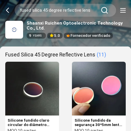
Shaanxi Ruichen Optoelectronic Technology
Co., Ltd.
9
5.0
Fornecedor verificado
YEARS
Fused Silica 45 Degree Reflective Lens
(11)
Silicone fundido claro
Silicone fundido da
circular do diâmetro
segurança 30*5mm lente
50mm lente reflexiva de
reflexiva de 45 graus
MOQ:
10 partes
MOQ:
10 partes