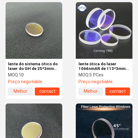
lente do sistema ótico do
lente ótica do laser
laser do GH de 25*3mm
1064nmAR de 113*3mm
H-K9L 355nm hora
Corning 7980 para a
MOQ:
10
MOQ:
5 PCes
1064nm
máquina 8000W-15000W
Preço:
negotiable
Preço:
negotiable
do laser
Melhor
contact
Melhor
contact
preço
preço